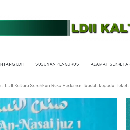
 LDII KALTARA
 KALIMANTAN UTA
NTANG LDII
SUSUNAN PENGURUS
ALAMAT SEKRETA
him, LDII Kaltara Serahkan Buku Pedoman Ibadah kepada Tok