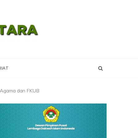
RA
RIAT
oh Agama dan FKUB