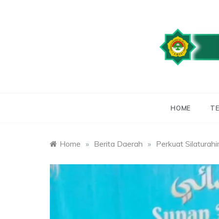
Skip
to
content
WEBSITE RESMI
LDII
HOME
TE
Home
»
Berita Daerah
»
Perkuat Silatura