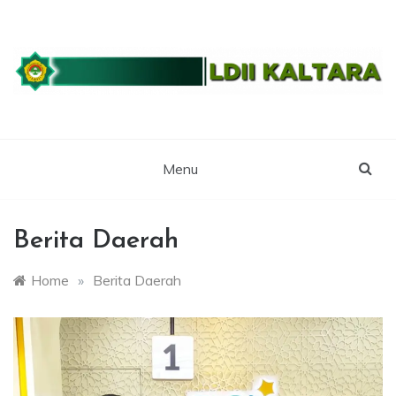
Skip
to
content
WEBSITE RESMI LDII KALTARA
LDII
KALIMANTAN
Menu
UTARA
Berita Daerah
Home
»
Berita Daerah