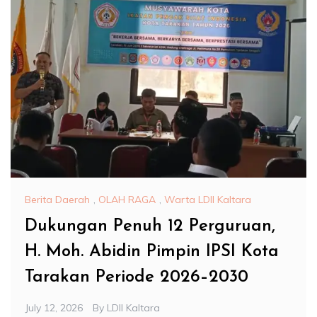
Berita Daerah
,
OLAH RAGA
,
Warta LDII Kaltara
Dukungan Penuh 12 Perguruan,
H. Moh. Abidin Pimpin IPSI Kota
Tarakan Periode 2026–2030
July 12, 2026
By
LDII Kaltara