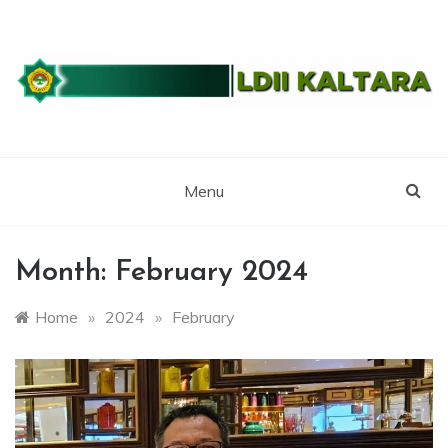
Skip
to
content
WEBSITE RESMI LDII KALTARA
LDII
KALIMANTAN
Menu
UTARA
Month:
February 2024
Home
»
2024
»
February