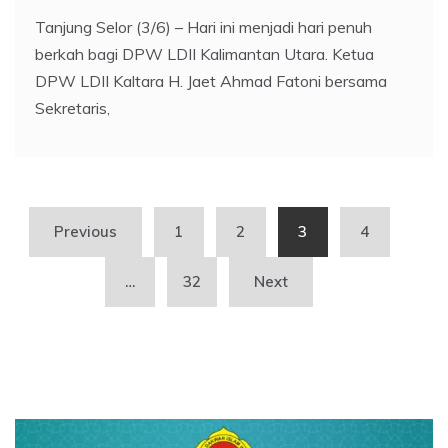
Tanjung Selor (3/6) – Hari ini menjadi hari penuh
berkah bagi DPW LDII Kalimantan Utara. Ketua
DPW LDII Kaltara H. Jaet Ahmad Fatoni bersama
Sekretaris,
Posts
Previous
1
2
3
4
pagination
…
32
Next