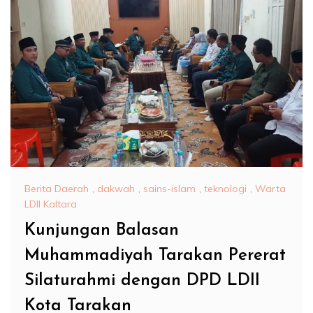
Berita Daerah
,
dakwah
,
sains-islam
,
teknologi
,
Warta
LDII Kaltara
Kunjungan Balasan
Muhammadiyah Tarakan Pererat
Silaturahmi dengan DPD LDII
Kota Tarakan