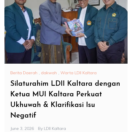
Berita Daerah
,
dakwah
,
Warta LDII Kaltara
Silaturahim LDII Kaltara dengan
Ketua MUI Kaltara Perkuat
Ukhuwah & Klarifikasi Isu
Negatif
June 3, 2026
By
LDII Kaltara