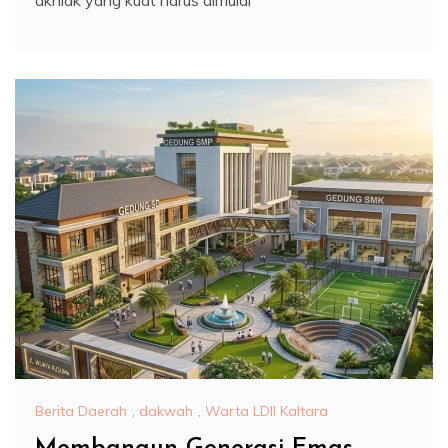
akhlak yang kuat harus dimulai
Berita Daerah
,
dakwah
,
Warta LDII Kaltara