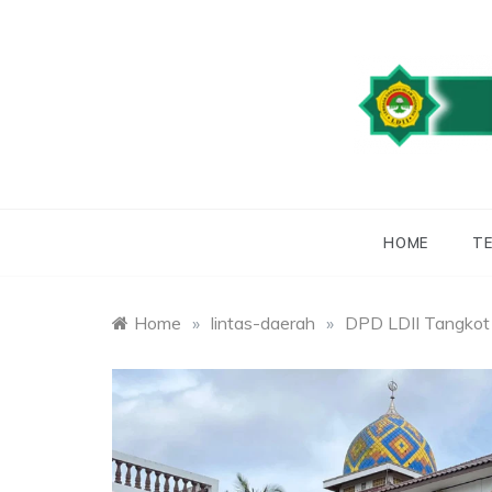
Skip
to
content
WEBSITE RESMI
LDII
HOME
TE
Home
»
lintas-daerah
»
DPD LDII Tangkot 