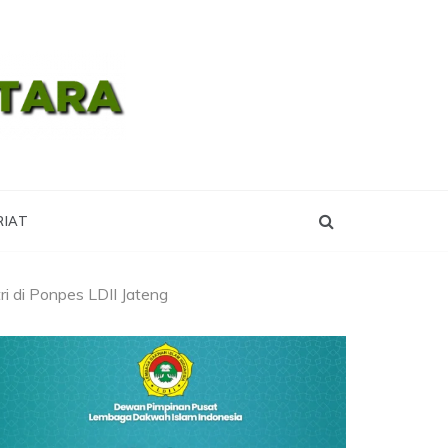
RA
RIAT
i di Ponpes LDII Jateng