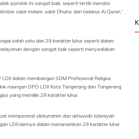
ndok-pondok ini sangat baik, seperti tertib menata
utinitas salat malam, salat Dhuha, dan tadarus Al Quran,”
K
gai salah satu dari 29 karakter luhur seperti dalam
 pelayanan dengan sangat baik seperti menyediakan
P LDII dalam membangun SDM Profesional Religius
ondok naungan DPD LDII Kota Tangerang dan Tangerang
ius yang memiliki 29 karakter luhur.
apat mempererat silaturrahim dan ukhuwah Islamiyah
ngan LDII lainnya dalam menanamkan 29 karakter luhur