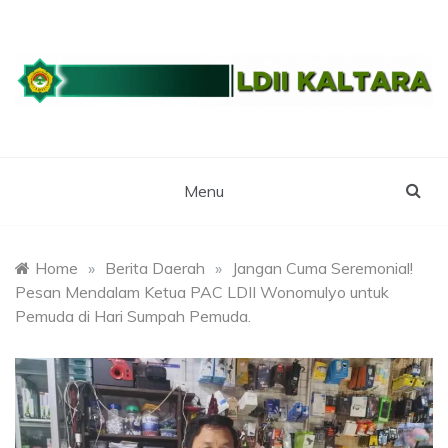
Skip
to
content
WEBSITE RESMI LDII KALTARA
LDII
KALIMANTAN
Menu
UTARA
Home
»
Berita Daerah
»
Jangan Cuma Seremonial!
Pesan Mendalam Ketua PAC LDII Wonomulyo untuk
Pemuda di Hari Sumpah Pemuda.