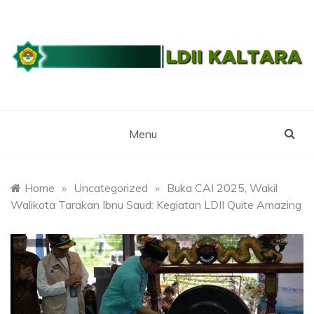
Skip
to
content
WEBSITE RESMI LDII KALTARA
LDII
KALIMANTAN
Menu
UTARA
Home
»
Uncategorized
»
Buka CAI 2025, Wakil
Walikota Tarakan Ibnu Saud: Kegiatan LDII Quite Amazing