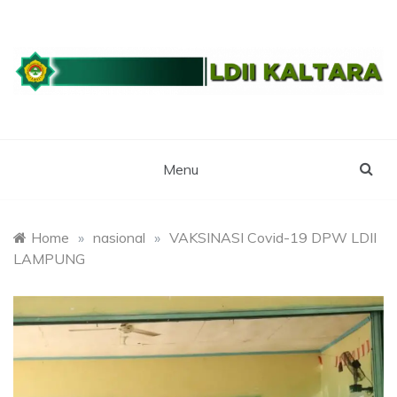
Skip
to
content
WEBSITE RESMI LDII KALTARA
LDII
KALIMANTAN
Menu
UTARA
Home
»
nasional
»
VAKSINASI Covid-19 DPW LDII
LAMPUNG