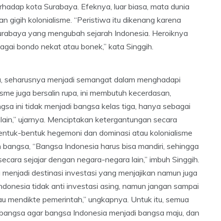
hadap kota Surabaya. Efeknya, luar biasa, mata dunia
gigih kolonialisme. “Peristiwa itu dikenang karena
Surabaya yang mengubah sejarah Indonesia. Heroiknya
agai bondo nekat atau bonek,” kata Singgih.
 itu, seharusnya menjadi semangat dalam menghadapi
lisme juga bersalin rupa, ini membutuh kecerdasan,
gsa ini tidak menjadi bangsa kelas tiga, hanya sebagai
ain,” ujarnya. Menciptakan ketergantungan secara
bentuk-bentuk hegemoni dan dominasi atau kolonialisme
ian bangsa, “Bangsa Indonesia harus bisa mandiri, sehingga
ecara sejajar dengan negara-negara lain,” imbuh Singgih.
enjadi destinasi investasi yang menjajikan namun juga
onesia tidak anti investasi asing, namun jangan sampai
u mendikte pemerintah,” ungkapnya. Untuk itu, semua
hur bangsa agar bangsa Indonesia menjadi bangsa maju, dan