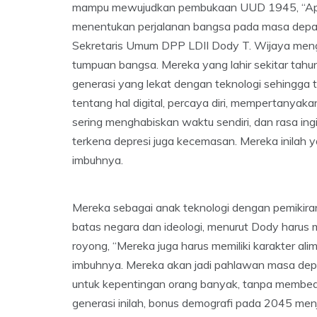
mampu mewujudkan pembukaan UUD 1945, “Apa ya
menentukan perjalanan bangsa pada masa depan,
Sekretaris Umum DPP LDII Dody T. Wijaya meng
tumpuan bangsa. Mereka yang lahir sekitar tah
generasi yang lekat dengan teknologi sehingga t
tentang hal digital, percaya diri, mempertanyak
sering menghabiskan waktu sendiri, dan rasa ingi
terkena depresi juga kecemasan. Mereka inilah 
imbuhnya.
Mereka sebagai anak teknologi dengan pemikir
batas negara dan ideologi, menurut Dody harus m
royong, “Mereka juga harus memiliki karakter alim-
imbuhnya. Mereka akan jadi pahlawan masa depan
untuk kepentingan orang banyak, tanpa membed
generasi inilah, bonus demografi pada 2045 menj