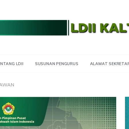
 LDII KALTARA
 KALIMANTAN UTA
NTANG LDII
SUSUNAN PENGURUS
ALAMAT SEKRETA
LAWAN