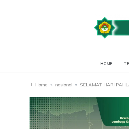
Skip
to
content
WEBSITE RESMI
LDII
HOME
TE
Home
»
nasional
»
SELAMAT HARI PAH