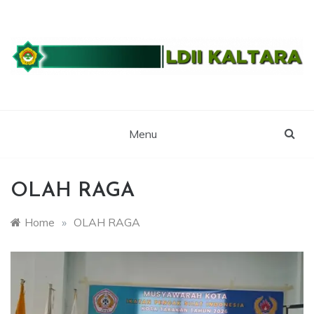
Skip
to
content
WEBSITE RESMI LDII KALTARA
LDII
KALIMANTAN
Menu
UTARA
OLAH RAGA
Home
»
OLAH RAGA