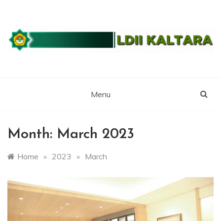
Skip
to
content
WEBSITE RESMI LDII KALTARA
LDII
KALIMANTAN
Menu
UTARA
Month:
March 2023
Home
»
2023
»
March