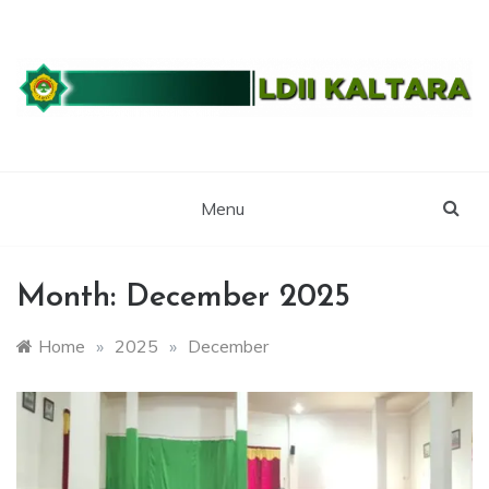
Skip
to
content
WEBSITE RESMI LDII KALTARA
LDII
KALIMANTAN
Menu
UTARA
Month:
December 2025
Home
»
2025
»
December