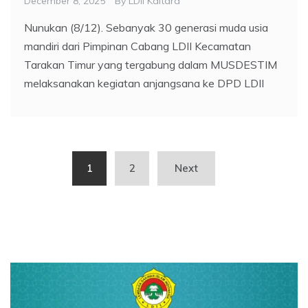
December 8, 2025
By
LDII Kaltara
Nunukan (8/12). Sebanyak 30 generasi muda usia
mandiri dari Pimpinan Cabang LDII Kecamatan
Tarakan Timur yang tergabung dalam MUSDESTIM
melaksanakan kegiatan anjangsana ke DPD LDII
Posts
1
2
Next
pagination