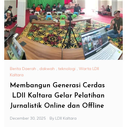
Berita Daerah
,
dakwah
,
teknologi
,
Warta LDII
Kaltara
Membangun Generasi Cerdas
LDII Kaltara Gelar Pelatihan
Jurnalistik Online dan Offline
December 30, 2025
By
LDII Kaltara