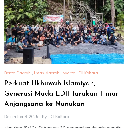
Berita Daerah
,
lintas-daerah
,
Warta LDII Kaltara
Perkuat Ukhuwah Islamiyah,
Generasi Muda LDII Tarakan Timur
Anjangsana ke Nunukan
December 8, 2025
By
LDII Kaltara
Nunukan (8/12). Sebanyak 30 generasi muda usia mandiri