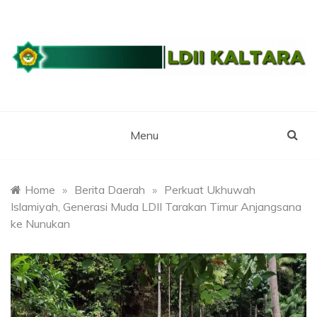
Skip
to
content
WEBSITE RESMI LDII KALTARA
LDII
KALIMANTAN
Menu
UTARA
Home
»
Berita Daerah
»
Perkuat Ukhuwah
Islamiyah, Generasi Muda LDII Tarakan Timur Anjangsana
ke Nunukan