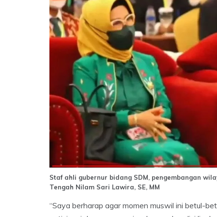
Staf ahli gubernur bidang SDM, pengembangan wila
Tengah Nilam Sari Lawira, SE, MM
“Saya berharap agar momen muswil ini betul-be