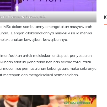
Ir KH Chriswanto Santoso, MSc
K
so, MSc dalam sambutannya mengatakan musyawarah
hunan. Dengan dilaksanakannya muswil V ini, ia menilai
a melaksanakan kewajiban-kewajibannya.
imanfaatkan untuk melakukan antisipasi, penyesuaian-
ungan saat ini yang telah berubah secara total. Yaitu
ai macam isu permasalahan kebangsaan, maka sekiranya
at merespon dan mengeksekusi permasalahan-