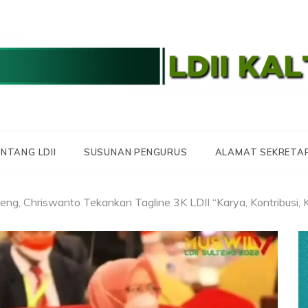
 LDII KALTARA
 KALIMANTAN UTA
NTANG LDII
SUSUNAN PENGURUS
ALAMAT SEKRETA
teng, Chriswanto Tekankan Tagline 3K LDII “Karya, Kontribusi, 