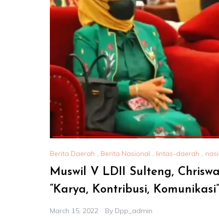
Berita Daerah
,
Berita Nasional
,
lintas-daerah
,
nasi
Muswil V LDII Sulteng, Chrisw
“Karya, Kontribusi, Komunikasi
March 15, 2022
By
Dpp_admin