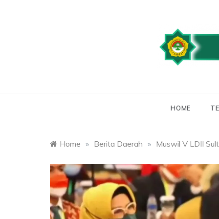
Skip
to
content
WEBSITE RESMI
LDII
HOME
TE
Home
»
Berita Daerah
»
Muswil V LDII Sul