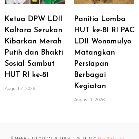
Ketua DPW LDII
Panitia Lomba
Kaltara Serukan
HUT ke-81 RI PAC
Kibarkan Merah
LDII Wonomulyo
Putih dan Bhakti
Matangkan
Sosial Sambut
Persiapan
HUT RI ke-81
Berbagai
Kegiatan
August 7, 2026
August 1, 2026
© MANAGED BY DPP LDII THEME: PREFER BY
TEMPLATE SELL
.