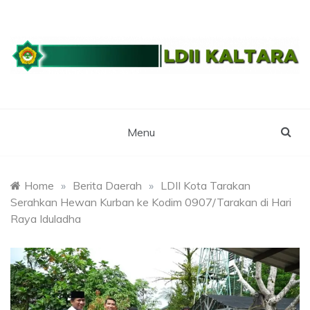
Skip
to
content
WEBSITE RESMI LDII KALTARA
LDII
KALIMANTAN
Menu
UTARA
Home
»
Berita Daerah
»
LDII Kota Tarakan
Serahkan Hewan Kurban ke Kodim 0907/Tarakan di Hari
Raya Iduladha