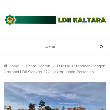
Skip
to
content
WEBSITE RESMI LDII KALTARA
LDII
KALIMANTAN
Menu
UTARA
Home
»
Berita Daerah
»
Dukung Ketahanan Pangan
Nasional LDII Siapkan 120 Hektar Lahan Pertanian