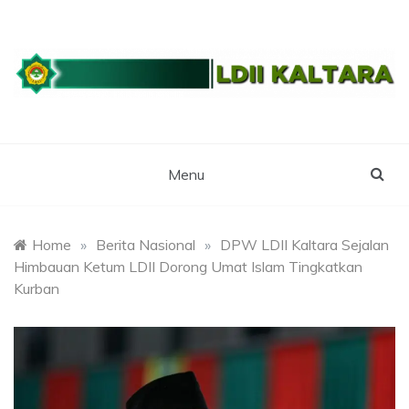
Skip
to
content
WEBSITE RESMI LDII KALTARA
LDII
KALIMANTAN
Menu
UTARA
Home
»
Berita Nasional
»
DPW LDII Kaltara Sejalan
Himbauan Ketum LDII Dorong Umat Islam Tingkatkan
Kurban