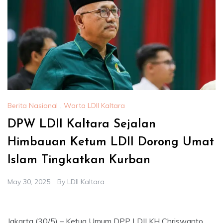
Berita Nasional
,
Warta LDII Kaltara
DPW LDII Kaltara Sejalan
Himbauan Ketum LDII Dorong Umat
Islam Tingkatkan Kurban
May 30, 2025
By
LDII Kaltara
Jakarta (30/5) – Ketua Umum DPP LDII KH Chriswanto