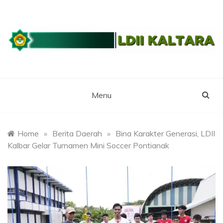
Skip
to
content
WEBSITE RESMI LDII KALTARA
LDII
KALIMANTAN
Menu
UTARA
Home
»
Berita Daerah
»
Bina Karakter Generasi, LDII
Kalbar Gelar Turnamen Mini Soccer Pontianak