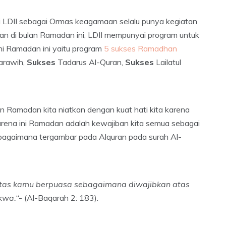
i LDII sebagai Ormas keagamaan selalu punya kegiatan
tan di bulan Ramadan ini, LDII mempunyai program untuk
i Ramadan ini yaitu program
5 sukses Ramadhan
Tarawih,
Sukses
Tadarus Al-Quran,
Sukses
Lailatul
 Ramadan kita niatkan dengan kuat hati kita karena
karena ini Ramadan adalah kewajiban kita semua sebagai
bagaimana tergambar pada Alquran pada surah Al-
atas kamu berpuasa sebagaimana diwajibkan atas
kwa.
“- (Al-Baqarah 2: 183).