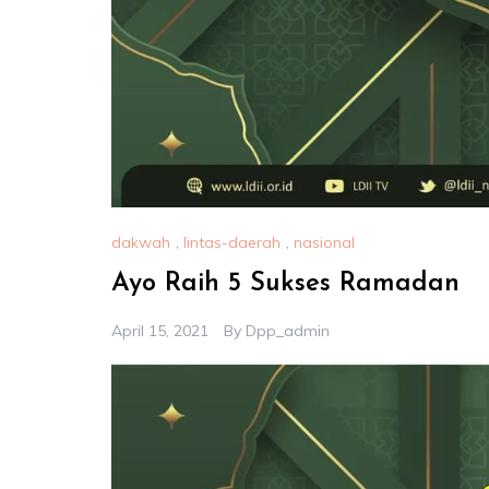
dakwah
,
lintas-daerah
,
nasional
Ayo Raih 5 Sukses Ramadan
April 15, 2021
By
Dpp_admin