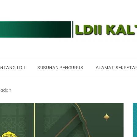
 LDII KALTARA
 KALIMANTAN UTA
NTANG LDII
SUSUNAN PENGURUS
ALAMAT SEKRETA
madan