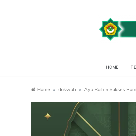
Skip
to
content
WEBSITE RESMI
LDII
HOME
TE
Home
»
dakwah
»
Ayo Raih 5 Sukses Ra