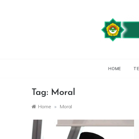
Skip
to
content
WEBSITE RESMI
LDII
HOME
TE
Tag:
Moral
Home
»
Moral