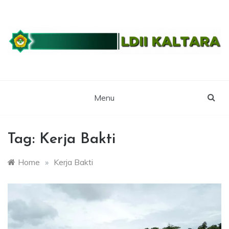
Skip
to
content
WEBSITE RESMI LDII KALTARA
LDII
KALIMANTAN
Menu
UTARA
Tag:
Kerja Bakti
Home
»
Kerja Bakti