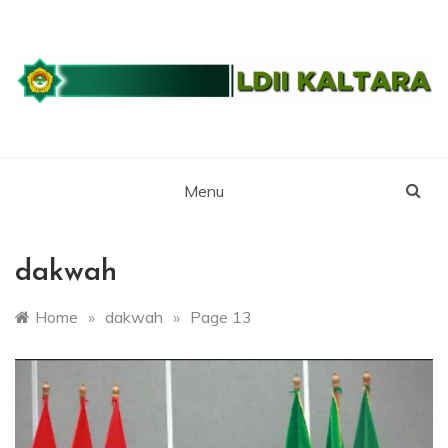
Skip
to
content
WEBSITE RESMI LDII KALTARA
LDII
KALIMANTAN
Menu
UTARA
dakwah
Home
»
dakwah
»
Page 13