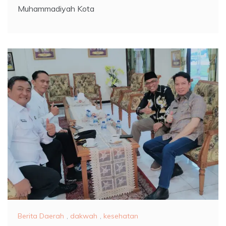
Muhammadiyah Kota
Berita Daerah
,
dakwah
,
kesehatan