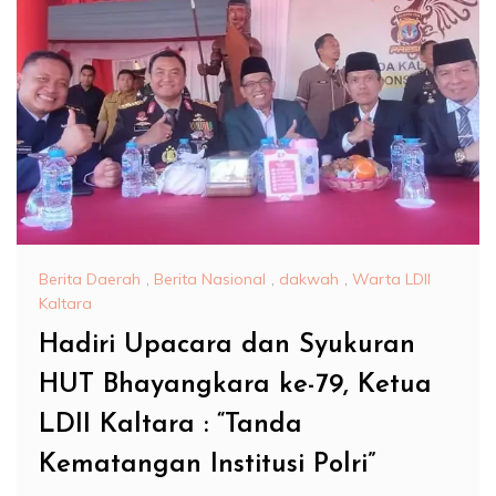
Berita Daerah
,
Berita Nasional
,
dakwah
,
Warta LDII
Kaltara
Hadiri Upacara dan Syukuran
HUT Bhayangkara ke-79, Ketua
LDII Kaltara : “Tanda
Kematangan Institusi Polri”