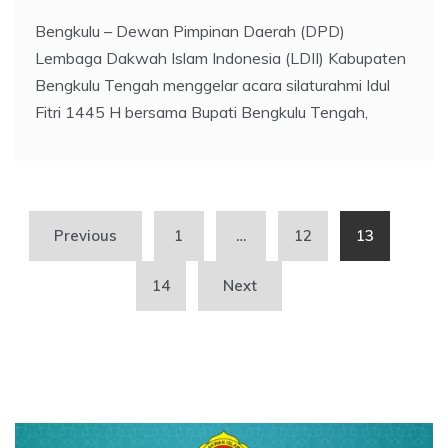
Bengkulu – Dewan Pimpinan Daerah (DPD)
Lembaga Dakwah Islam Indonesia (LDII) Kabupaten
Bengkulu Tengah menggelar acara silaturahmi Idul
Fitri 1445 H bersama Bupati Bengkulu Tengah,
Posts
Previous
1
…
12
13
pagination
14
Next