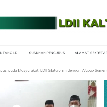
 LDII KALTARA
 KALIMANTAN UTA
NTANG LDII
SUSUNAN PENGURUS
ALAMAT SEKRETA
sipasi pada Masyarakat, LDII Silaturohim dengan Wabup Sume