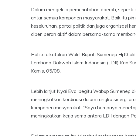
Dalam mengelola pemerintahan daerah, seperti 
antar semua komponen masyarakat. Baik itu pi
keseluruhan, partai politik dan juga organisasi 
diberi peran aktif dalam bersama-sama memban
Hal itu dikatakan Wakil Bupati Sumenep Hj.Kho
Lembaga Dakwah Islam Indonesia (LDII) Kab.Su
Kamis, 05/08.
Lebih lanjut Nyai Eva, begitu Wabup Sumenep b
meningkatkan kordinasi dalam rangka sinergi p
komponen masyarakat. “Saya berupaya menetapi
meningkatkan kerja sama antara LDII dengan Pe
Dalam pertemuan itu Musaheri melaporkan berba