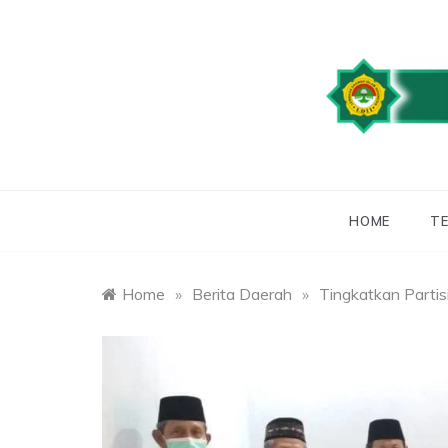
Skip
to
content
WEBSITE RESMI
LDII
HOME
TE
Home
»
Berita Daerah
»
Tingkatkan Parti