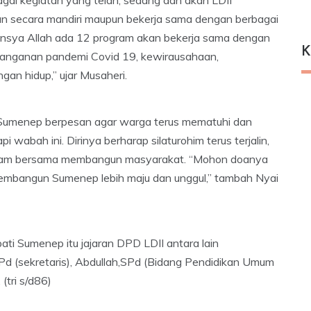
kan secara mandiri maupun bekerja sama dengan berbagai
Insya Allah ada 12 program akan bekerja sama dengan
K
anganan pandemi Covid 19, kewirausahaan,
an hidup,” ujar Musaheri.
Sumenep berpesan agar warga terus mematuhi dan
abah ini. Dirinya berharap silaturohim terus terjalin,
 dalam bersama membangun masyarakat. “Mohon doanya
membangun Sumenep lebih maju dan unggul,” tambah Nyai
ti Sumenep itu jajaran DPD LDII antara lain
MPd (sekretaris), Abdullah,SPd (Bidang Pendidikan Umum
tri s/d86)