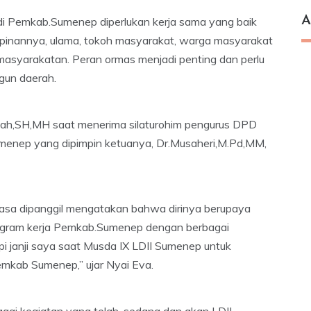
A
di Pemkab.Sumenep diperlukan kerja sama yang baik
mpinannya, ulama, tokoh masyarakat, warga masyarakat
kemasyarakatan. Peran ormas menjadi penting dan perlu
gun daerah.
lifah,SH,MH saat menerima silaturohim pengurus DPD
menep yang dipimpin ketuanya, Dr.Musaheri,M.Pd,MM,
iasa dipanggil mengatakan bahwa dirinya berupaya
rogram kerja Pemkab.Sumenep dengan berbagai
 janji saya saat Musda IX LDII Sumenep untuk
mkab Sumenep,” ujar Nyai Eva.
gai kegiatan yang telah, sedang dan akan LDII