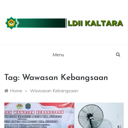
Skip
to
content
WEBSITE RESMI LDII KALTARA
LDII
KALIMANTAN
Menu
UTARA
Tag:
Wawasan Kebangsaan
Home
»
Wawasan Kebangsaan