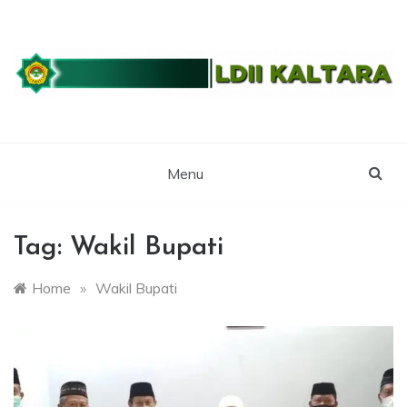
Skip
to
content
WEBSITE RESMI LDII KALTARA
LDII
KALIMANTAN
Menu
UTARA
Tag:
Wakil Bupati
Home
»
Wakil Bupati