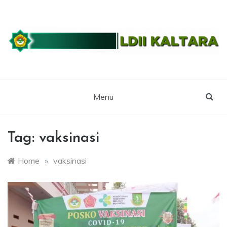
Skip
to
content
WEBSITE RESMI LDII KALTARA
LDII
KALIMANTAN
Menu
UTARA
Tag:
vaksinasi
Home
»
vaksinasi