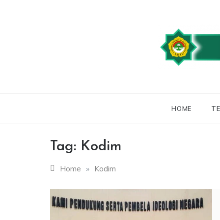
Skip
to
content
WEBSITE RESMI
LDII
HOME
TE
Tag:
Kodim
Home
»
Kodim