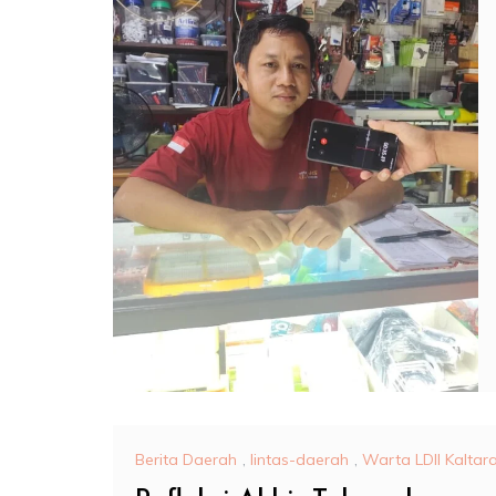
Berita Daerah
,
lintas-daerah
,
Warta LDII Kaltar