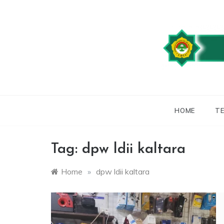
Skip
to
content
WEBSITE RESMI
LDII
HOME
TE
Tag:
dpw ldii kaltara
Home
»
dpw ldii kaltara