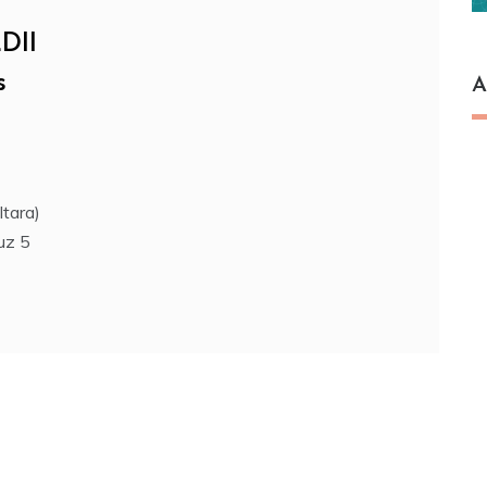
DII
s
A
tara)
uz 5