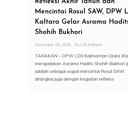
Refleksi Akhir Tahun dan
Mencintai Rosul SAW, DPW L
Kaltara Gelar Asrama Hadit
Shohih Bukhori
December 26, 2024
By
LDII Kaltara
TARAKAN – DPW LDII Kalimantan Utara (Kal
mengadakan Asrama Hadits Shohih Bukhori J
adalah sebagai wujud mencintai Rosul SAW
dirangkai juga dengan kegiatan refleksi