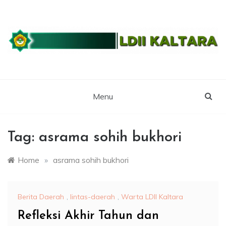
Skip
to
content
WEBSITE RESMI LDII KALTARA
LDII
KALIMANTAN
Menu
UTARA
Tag:
asrama sohih bukhori
Home
»
asrama sohih bukhori
Berita Daerah
,
lintas-daerah
,
Warta LDII Kaltara
Refleksi Akhir Tahun dan