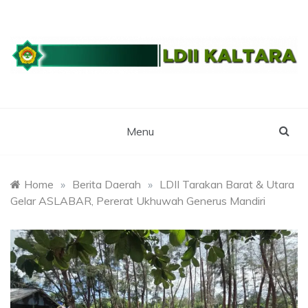
Skip
to
content
WEBSITE RESMI LDII KALTARA
LDII
KALIMANTAN
Menu
UTARA
Home
»
Berita Daerah
»
LDII Tarakan Barat & Utara
Gelar ASLABAR, Pererat Ukhuwah Generus Mandiri